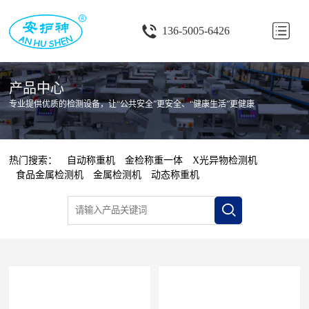
首
136-5005-6426
页
关
产品中心
于
产
专业提供优质的检测设备，让“公共安全”更安全、“健康生活”更健康
我
品
行
们
中
业
客
热门搜索：
自动称重机
金检称重一体
X光异物检测机
食品金属检测机
金属检测机
动态称重机
心
应
户
资
用
案
讯
联
例
中
系
心
我