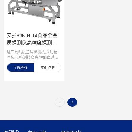
织制造等领域，可根据不同行
业、不同产品需求，提供通道
式、落体式、管道式等多种型
号，为企业解决有效检测并剔除
金属异物的难题。
安护神EJH-14食品全金
属探测仪高精度探测器
工厂输送式智能金属异
进口高精度金属检测机,采用德
物检查安检机
国技术,检测精度高,性能卓越，
输送动力大，适用于大体积大重
了解更多
立即咨询
量产品检测，主要应用于于食
品,医药, 化工等行业中对产品进
行金属杂质检测,检测散料及包
装后的产品。
1
2