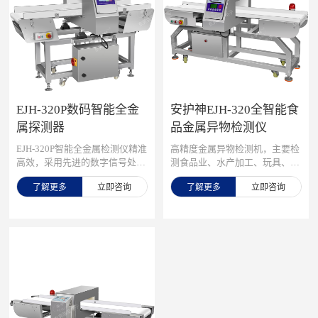
供通道式、落体式、管道式等多
种型号，满足不同食品生产线的
需求，主要用于小食品、化工产
品、服装、制鞋、海洋水产、渔
业、干鲜水产、面食、冷冻食
品、干鲜蔬果、糖、茶、药品等
行业的金属异物探测，检测原料
或产品中夹杂或漏落的铁、铅等
EJH-320P数码智能全金
安护神EJH-320全智能食
各种金属杂质等。
属探测器
品金属异物检测仪
EJH-320P智能全金属检测仪精准
高精度金属异物检测机，主要检
高效，采用先进的数字信号处理
测食品业、水产加工、玩具、服
技术和智能化算法，精准识别各
装、制鞋、化工、皮革、针织布
了解更多
立即咨询
了解更多
立即咨询
类金属杂质，可检测铁、不锈
料、木材等行业中产品或原料在
钢、铜、铝等所有金属，灵敏度
生产中混入的金属异物，智能化
高达0.3mm，即使是细微的金属
识别技术，具有自学习和记忆功
颗粒也能轻松识别，采用优质元
能，自动学习储存99组产品数
器件和精密制造工艺，确保设备
据，能自动认识和记忆产品特
长时间稳定运行，降低维护成
点，有效排除各种“产品效应产
本，先进的数字信号处理技术，
生的干扰
有效抑制产品效应和环境干扰，
确保检测结果的准确性。 广泛
应用在工业生产、食品加工、纺