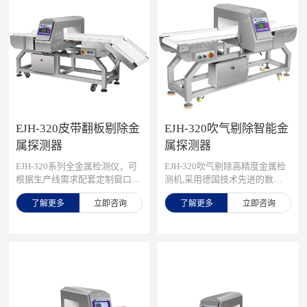
们
EJH-320皮带翻板剔除金
EJH-320吹气剔除智能金
属探测器
属探测器
EJH-320系列全金属检测仪，可
EJH-320吹气剔除高精度金属检
根据生产线需求配套定制窗口尺
测机,采用德国技术先进的数字
寸，检测精度最大化，先进数字
信号处理技术和智能化算法，精
了解更多
立即咨询
了解更多
立即咨询
信号处理技术，有效克服产品效
准识别各类金属杂质，为您的产
应，可精准检测铁、不锈钢、
品质量和安全保驾护航！可检测
铜、铝等金属，灵敏度高达0.5m
铁、不锈钢、铜、铝等所有金
m，广泛应用在检测肉类、水
属，灵敏度高达0.5mm，轻松识
产、果蔬等食品加工过程中混入
别细微金属颗粒，有效克服产品
的金属碎片、铁丝等，精准高
效应，确保检测结果准确可靠，
效，为您彻底解决金属异物隐
通过多项权威认证，满足ISO900
患。
1等食品安全管理体系要求，提