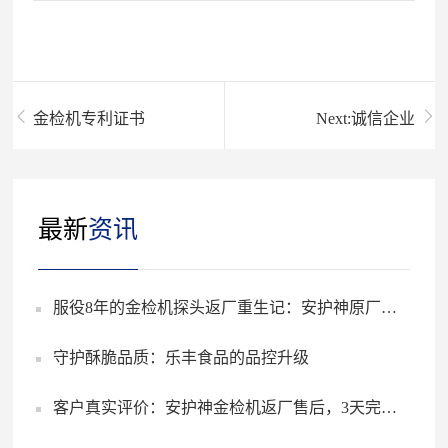
们
金检机专利证书
Next:诚信企业
最新
资讯
服役8年的金检机探头返厂重生记：安护神原厂维
守护酥脆品质：乐丰食品的品控升级
修为何让客户直呼“专业”？
客户真实评价：安护神金检机返厂售后，3天完成