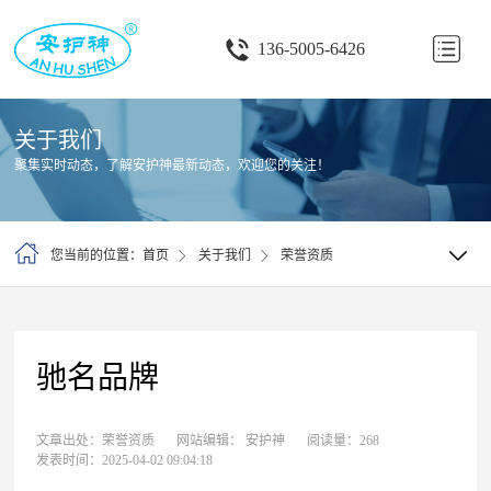
首
136-5005-6426
页
关
关于我们
于
产
聚集实时动态，了解安护神最新动态，欢迎您的关注！
我
品
行
们
中
业
客
您当前的位置：首页
关于我们
荣誉资质
心
应
户
资
用
案
讯
联
驰名品牌
例
中
系
文章出处：荣誉资质
网站编辑： 安护神
阅读量：268
心
我
发表时间：2025-04-02 09:04:18