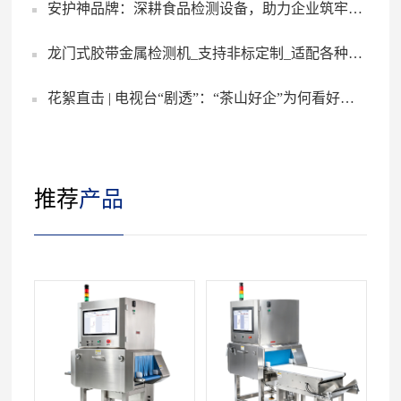
安护神品牌：深耕食品检测设备，助力企业筑牢食
维修寄回，服务专业高效
龙门式胶带金属检测机_支持非标定制_适配各种宽
安防线
花絮直击 | 电视台“剧透”：“茶山好企”为何看好安
度/厚度胶带
护神的金属探测技术？
推荐
产品