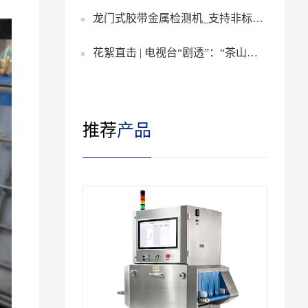
龙门式胶带金属检测机_支持非标定
助力企业筑牢食安防线
高效
花絮直击 | 电视台“剧透”：“茶山好
制_适配各种宽度/厚度胶带
企”为何看好安护神的金属探测技
推荐
产品
术？