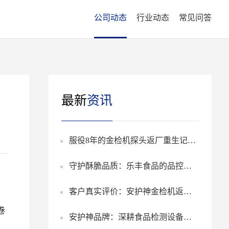
公司动态
行业动态
常见问答
最新
资讯
服役8年的金检机探头返厂重生记：
守护酥脆品质：乐丰食品的品控升
安护神原厂维修为何让客户直呼“专
客户真实评价：安护神金检机返厂
级
业”？
卷
安护神品牌：深耕食品检测设备，
售后，3天完成维修寄回，服务专业